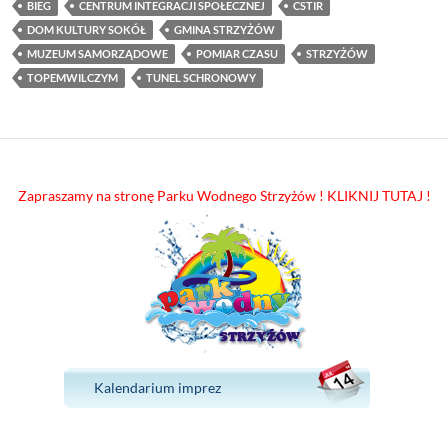
BIEG
CENTRUM INTEGRACJI SPOŁECZNEJ
CSTIR
DOM KULTURY SOKÓŁ
GMINA STRZYŻÓW
MUZEUM SAMORZĄDOWE
POMIAR CZASU
STRZYŻÓW
TOPEMWILCZYM
TUNEL SCHRONOWY
Zapraszamy na stronę Parku Wodnego Strzyżów ! KLIKNIJ TUTAJ !
Kalendarium imprez