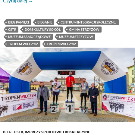
Czytaj dalej
→
BIEG PAMIĘCI
BIEGANIE
CENTRUM INTEGRACJI SPOŁECZNEJ
CSTR
DOM KULTURY SOKÓŁ
GMINA STRZYŻÓW
MUZEUM SAMORZĄDOWE
MUZEUM STRZYŻÓW
TROPEM WILCZYM
TROPEMWILCZYM
BIEGI
,
CSTR
,
IMPREZY SPORTOWE I REKREACYJNE