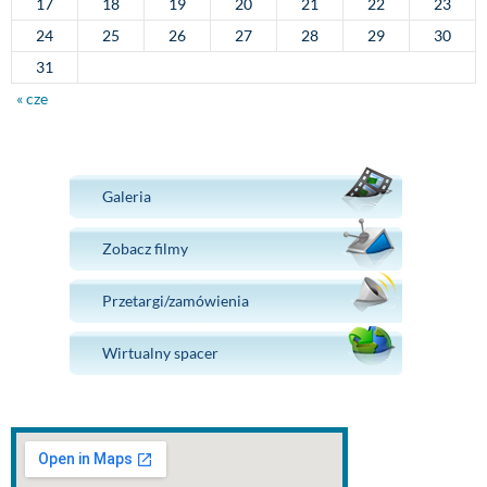
17
18
19
20
21
22
23
24
25
26
27
28
29
30
31
« cze
Galeria
Zobacz filmy
Przetargi/zamówienia
Wirtualny spacer