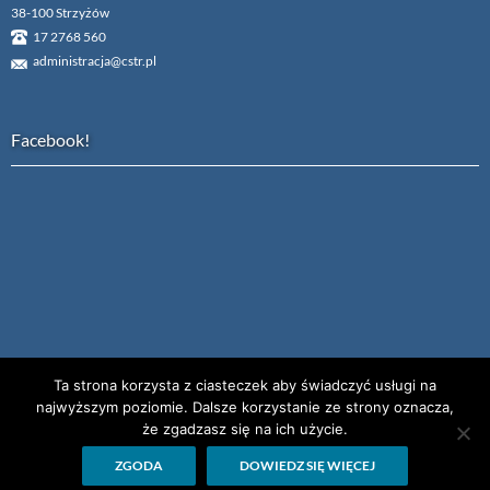
38-100 Strzyżów
17 2768 560
administracja@cstr.pl
Facebook!
Ta strona korzysta z ciasteczek aby świadczyć usługi na
najwyższym poziomie. Dalsze korzystanie ze strony oznacza,
że zgadzasz się na ich użycie.
.
ZGODA
DOWIEDZ SIĘ WIĘCEJ