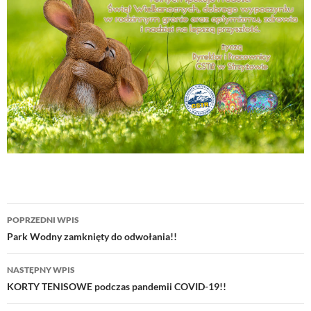
Nawigacja
POPRZEDNI WPIS
wpisu
Park Wodny zamknięty do odwołania!!
NASTĘPNY WPIS
KORTY TENISOWE podczas pandemii COVID-19!!