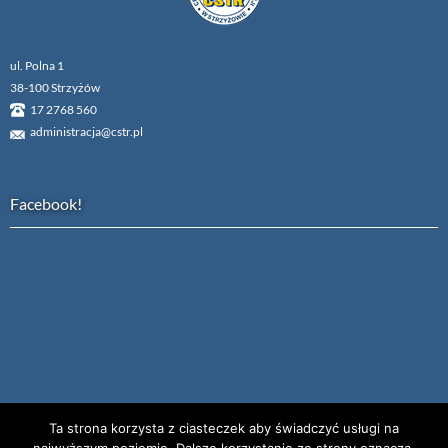
ul. Polna 1
38-100 Strzyżów
17 2768 560
administracja@cstr.pl
Facebook!
Ta strona korzysta z ciasteczek aby świadczyć usługi na