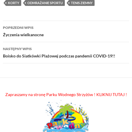
KORTY
ODMRAŻANIE SPORTU
TENIS ZIEMNY
Nawigacja
POPRZEDNI WPIS
wpisu
Życzenia wielkanocne
NASTĘPNY WPIS
Boisko do Siatkówki Plażowej podczas pandemii COVID-19!!
Zapraszamy na stronę Parku Wodnego Strzyżów ! KLIKNIJ TUTAJ !