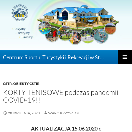
Centrum Sportu, Turystyki i Rekreacji w Strzyżowie
PRZEJDŹ DO
MENU
GŁÓWN
CSTR
,
OBIEKTY CSTIR
KORTY TENISOWE podczas pandemii
COVID-19!!
28 KWIETNIA, 2020
SZARO KRZYSZTOF
AKTUALIZACJA 15.06.2020 r.