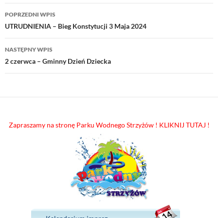
Nawigacja
POPRZEDNI WPIS
wpisu
UTRUDNIENIA – Bieg Konstytucji 3 Maja 2024
NASTĘPNY WPIS
2 czerwca – Gminny Dzień Dziecka
Zapraszamy na stronę Parku Wodnego Strzyżów ! KLIKNIJ TUTAJ !