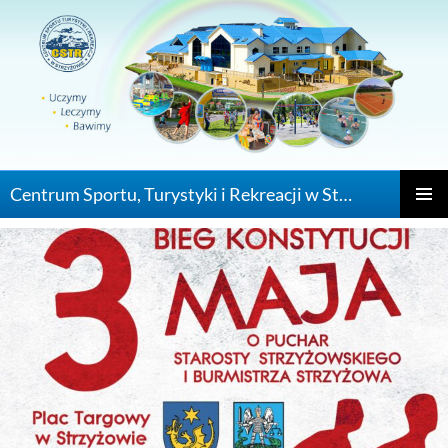
Centrum Sportu, Turystyki i Rekreacji w Strzyżowie
PRZEJDŹ DO
MENU
GŁÓWN