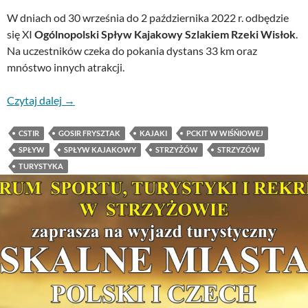
W dniach od 30 września do 2 października 2022 r. odbędzie
się XI
Ogólnopolski Spływ Kajakowy Szlakiem Rzeki Wisłok
.
Na uczestników czeka do pokania dystans 33 km oraz
mnóstwo innych atrakcji.
Czytaj dalej
→
CSTIR
GOSIR FRYSZTAK
KAJAKI
PCKIT W WIŚŃIOWEJ
SPŁYW
SPŁYW KAJAKOWY
STRZYŻÓW
STRZYZÓW
TURYSTYKA