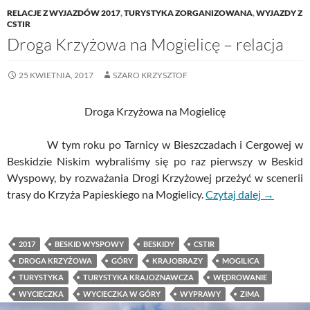
RELACJE Z WYJAZDÓW 2017
,
TURYSTYKA ZORGANIZOWANA
,
WYJAZDY Z
CSTIR
Droga Krzyżowa na Mogielicę – relacja
25 KWIETNIA, 2017
SZARO KRZYSZTOF
Droga Krzyżowa na Mogielicę
W tym roku po Tarnicy w Bieszczadach i Cergowej w
Beskidzie Niskim wybraliśmy się po raz pierwszy w Beskid
Wyspowy, by rozważania Drogi Krzyżowej przeżyć w scenerii
trasy do Krzyża Papieskiego na Mogielicy.
Czytaj dalej
→
2017
BESKID WYSPOWY
BESKIDY
CSTIR
DROGA KRZYŻOWA
GÓRY
KRAJOBRAZY
MOGILICA
TURYSTYKA
TURYSTYKA KRAJOZNAWCZA
WĘDROWANIE
WYCIECZKA
WYCIECZKA W GÓRY
WYPRAWY
ZIMA