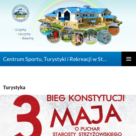
Centrum Sportu, Turystyki i Rekreacji w Strzyżowie
PRZEJDŹ DO
MENU
GŁÓWN
Turystyka