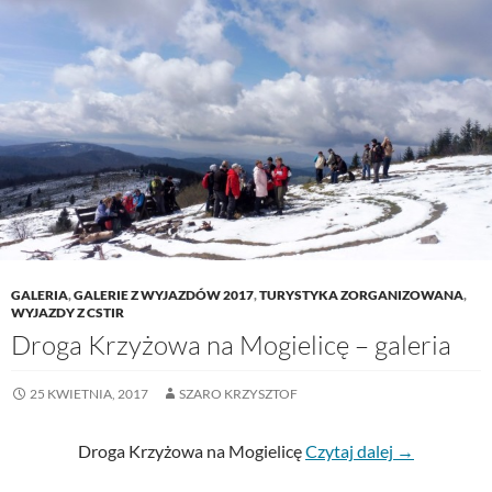
GALERIA
,
GALERIE Z WYJAZDÓW 2017
,
TURYSTYKA ZORGANIZOWANA
,
WYJAZDY Z CSTIR
Droga Krzyżowa na Mogielicę – galeria
25 KWIETNIA, 2017
SZARO KRZYSZTOF
Droga Krzyżowa na Mogielicę
Czytaj dalej
→