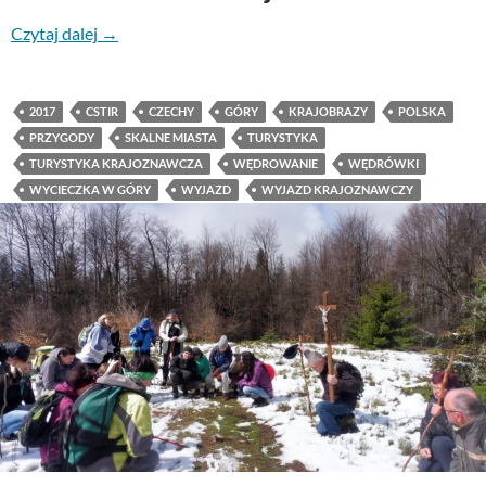
Czytaj dalej
→
2017
CSTIR
CZECHY
GÓRY
KRAJOBRAZY
POLSKA
PRZYGODY
SKALNE MIASTA
TURYSTYKA
TURYSTYKA KRAJOZNAWCZA
WĘDROWANIE
WĘDRÓWKI
WYCIECZKA W GÓRY
WYJAZD
WYJAZD KRAJOZNAWCZY