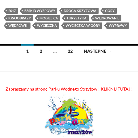
2017
BESKID WYSPOWY
DROGA KRZYŻOWA
GÓRY
KRAJOBRAZY
MOGIELICA
TURYSTYKA
WĘDROWANIE
WĘDRÓWKI
WYCIECZKA
WYCIECZKA W GÓRY
WYPRAWY
Nawigacja
1
2
…
22
NASTĘPNE →
po
wpisach
Zapraszamy na stronę Parku Wodnego Strzyżów ! KLIKNIJ TUTAJ !