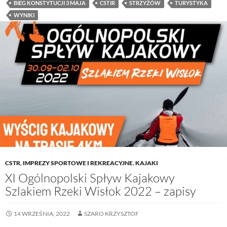
BIEG KONSTYTUCJI 3 MAJA
CSTIR
STRZYŻÓW
TURYSTYKA
WYNIKI
CSTR
,
IMPREZY SPORTOWE I REKREACYJNE
,
KAJAKI
XI Ogólnopolski Spływ Kajakowy
Szlakiem Rzeki Wisłok 2022 – zapisy
14 WRZEŚNIA, 2022
SZARO KRZYSZTOF