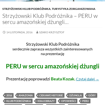
STRZYŻOWSKI KLUB PODRÓŻNIKA
,
TURYSTYKA ZORGANIZOWANA
Strzyżowski Klub Podróżnika – PERU w
sercu amazońskiej dżungli…
14 LISTOPADA, 2016
SZARO KRZYSZTOF
Strzyżowski Klub Podróżnika
serdecznie zaprasza wszystkich zainteresowanych
na prezentację
PERU w sercu amazońskiej dżungli
Prezentację poprowadzi
Beata Kozak.
Czytaj dalej
→
2016
AMAZONIA
CIEKAWE HISTORIE
DŻUNGLA
GÓRY
KLUB PODRÓŻNIKA
KRAJOBRAZY
OPOWIEŚCI
PERU