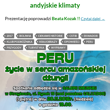
andyjskie klimaty
Prezentację poprowadzi
Beata Kozak
!!
Czytaj dalej
→
2017
BOLIWIA
CIEKAWE HISTORIE
CSTIR
EKWADOR
KLUB PODRÓŻNIKA
KRAJOBRAZY
OPOWIEŚCI
PERU
PRZYGODY
TURYSTYKA
WYPRAWY