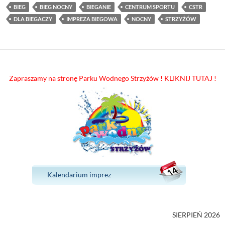
BIEG
BIEG NOCNY
BIEGANIE
CENTRUM SPORTU
CSTR
DLA BIEGACZY
IMPREZA BIEGOWA
NOCNY
STRZYŻÓW
Zapraszamy na stronę Parku Wodnego Strzyżów ! KLIKNIJ TUTAJ !
Kalendarium imprez
SIERPIEŃ 2026