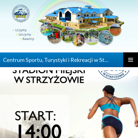
Centrum Sportu, Turystyki i Rekreacji w Strzyżowie
PRZEJDŹ DO
MENU
GŁÓWN