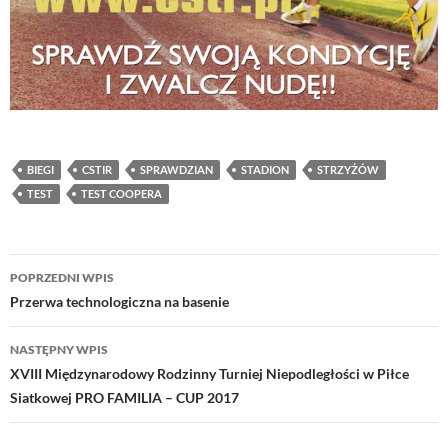
BIEGI
CSTIR
SPRAWDZIAN
STADION
STRZYŻÓW
TEST
TEST COOPERA
Nawigacja
POPRZEDNI WPIS
wpisu
Przerwa technologiczna na basenie
NASTĘPNY WPIS
XVIII Międzynarodowy Rodzinny Turniej Niepodległości w Piłce
Siatkowej PRO FAMILIA – CUP 2017