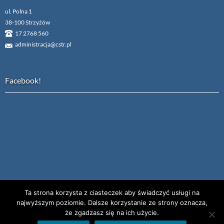
ul. Polna 1
38-100 Strzyżów
17 2768 560
administracja@cstr.pl
Facebook!
Ta strona korzysta z ciasteczek aby świadczyć usługi na
najwyższym poziomie. Dalsze korzystanie ze strony oznacza,
że zgadzasz się na ich użycie.
.