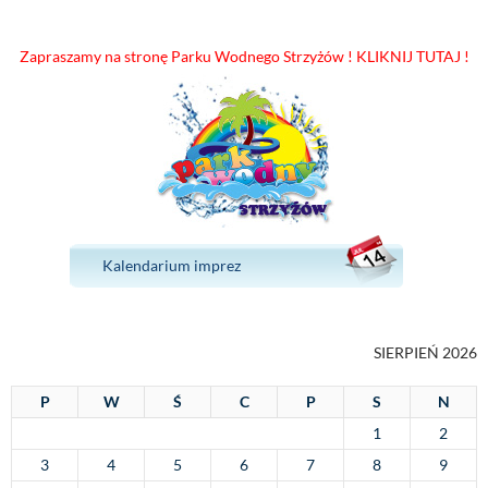
Zapraszamy na stronę Parku Wodnego Strzyżów ! KLIKNIJ TUTAJ !
Kalendarium imprez
SIERPIEŃ 2026
P
W
Ś
C
P
S
N
1
2
3
4
5
6
7
8
9