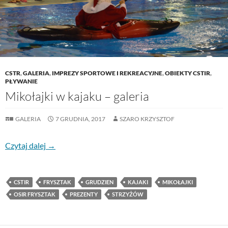
CSTR
,
GALERIA
,
IMPREZY SPORTOWE I REKREACYJNE
,
OBIEKTY CSTIR
,
PŁYWANIE
Mikołajki w kajaku – galeria
GALERIA
7 GRUDNIA, 2017
SZARO KRZYSZTOF
Mikołajki w kajaku – galeria
Czytaj dalej
→
CSTIR
FRYSZTAK
GRUDZIEN
KAJAKI
MIKOŁAJKI
OSIR FRYSZTAK
PREZENTY
STRZYŻÓW