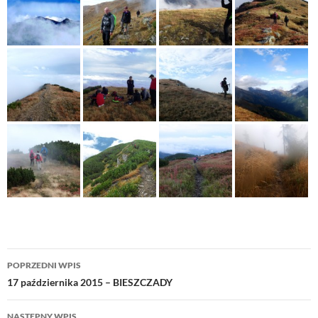
Nawigacja
POPRZEDNI WPIS
wpisu
17 października 2015 – BIESZCZADY
NASTĘPNY WPIS