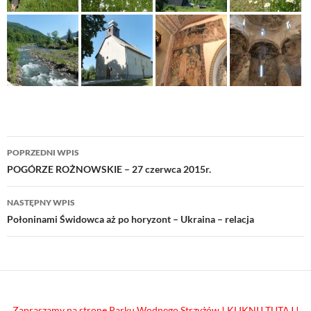
Nawigacja
POPRZEDNI WPIS
wpisu
POGÓRZE ROŻNOWSKIE – 27 czerwca 2015r.
NASTĘPNY WPIS
Połoninami Świdowca aż po horyzont – Ukraina – relacja
Zapraszamy na stronę Parku Wodnego Strzyżów ! KLIKNIJ TUTAJ !