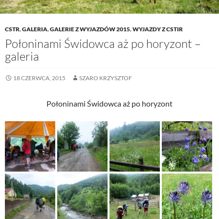
CSTR
,
GALERIA
,
GALERIE Z WYJAZDÓW 2015
,
WYJAZDY Z CSTIR
Połoninami Świdowca aż po horyzont –
galeria
18 CZERWCA, 2015
SZARO KRZYSZTOF
Połoninami Świdowca aż po horyzont