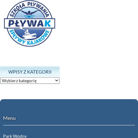
WPISY Z KATEGORII
Wpisy
z
kategorii
Menu
Park Wodny