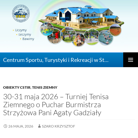
Centrum Sportu, Turystyki i Rekreacji w Strzyżowie
PRZEJDŹ DO
MENU
GŁÓWN
OBIEKTY CSTIR
,
TENIS ZIEMNY
30-31 maja 2026 – Turniej Tenisa
Ziemnego o Puchar Burmistrza
Strzyżowa Pani Agaty Gadziały
26 MAJA, 2026
SZARO KRZYSZTOF