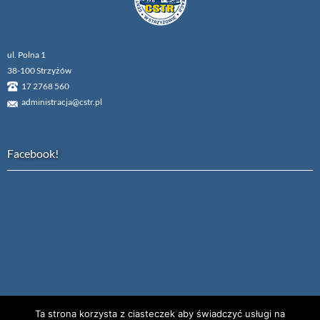
ul. Polna 1
38-100 Strzyżów
17 2768 560
administracja@cstr.pl
Facebook!
Ta strona korzysta z ciasteczek aby świadczyć usługi na