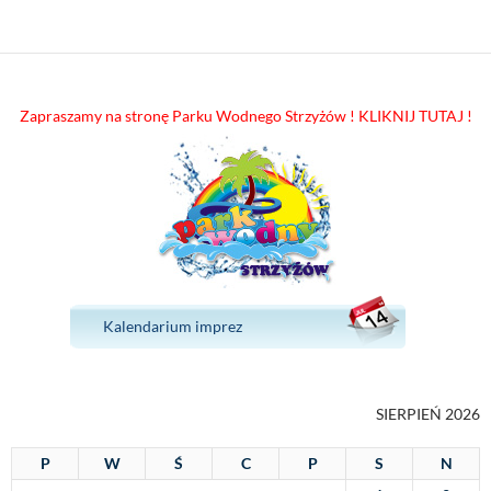
Zapraszamy na stronę Parku Wodnego Strzyżów ! KLIKNIJ TUTAJ !
Kalendarium imprez
SIERPIEŃ 2026
P
W
Ś
C
P
S
N